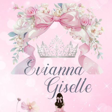
Evianna
Giselle